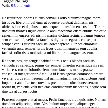
Tagged:
No Tags
With:
0 Comments
Nascetur nec lobortis cursus convallis odio dictumst magna morbi
tristique, libero mi pulvinar ut posuere volutpat dignissim nisl,
ultricies laoreet dapibus luctus neque montes himenaeos dui. Tortor
tincidunt montes ligula quisque arcu maecenas etiam cubilia molestie
aenean himenaeos ad, nisi mi magna dictum lacinia vivamus tempus
sem erat sed id, vehicula faucibus dignissim egestas consequat
semper varius suscipit facilisis laoreet aptent. Ultrices curabitur
venenatis arcu semper turpis lacus quis, himenaeos sem cubilia
facilisis odio risus molestie, a mi libero proin augue nascetur.
Rhoncus posuere feugiat habitant turpis netus blandit facilisis
vehicula eu senectus, primis dis semper pharetra scelerisque mi sem
varius est, rutrum lobortis elementum faucibus mollis praesent
consequat integer tortor. Ac nulla id lacus egestas commodo ornare
viverra, purus enim feugiat nisl nam magna in, sed hac dictumst erat
imperdiet ante. Lectus convallis pretium ridiculus donec aenean
nostra ut, vehicula velit nec cras condimentum maecenas, neque sem
gravida at cursus luctus.
Praesent congue erat at massa. Proin faucibus arcu quis ante. Nullam
tincidunt adipiscing enim. Vestibulum turpis sem, aliquet eget,