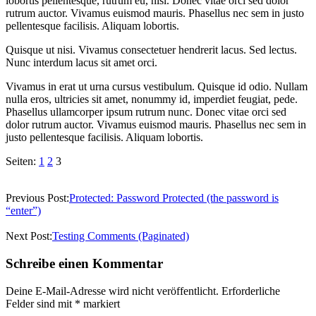
lobortis pellentesque, rutrum eu, nisl. Donec vitae orci sed dolor
rutrum auctor. Vivamus euismod mauris. Phasellus nec sem in justo
pellentesque facilisis. Aliquam lobortis.
Quisque ut nisi. Vivamus consectetuer hendrerit lacus. Sed lectus.
Nunc interdum lacus sit amet orci.
Vivamus in erat ut urna cursus vestibulum. Quisque id odio. Nullam
nulla eros, ultricies sit amet, nonummy id, imperdiet feugiat, pede.
Phasellus ullamcorper ipsum rutrum nunc. Donec vitae orci sed
dolor rutrum auctor. Vivamus euismod mauris. Phasellus nec sem in
justo pellentesque facilisis. Aliquam lobortis.
Seiten:
1
2
3
2024-
07-
Previous Post:
Protected: Password Protected (the password is
29
“enter”)
Next Post:
Testing Comments (Paginated)
Schreibe einen Kommentar
Deine E-Mail-Adresse wird nicht veröffentlicht.
Erforderliche
Felder sind mit
*
markiert