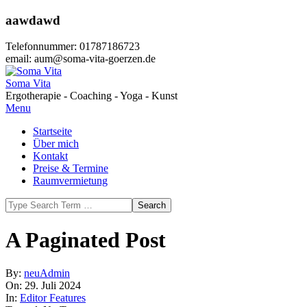
Skip
aawdawd
to
content
Telefonnummer: 01787186723
email: aum@soma-vita-goerzen.de
Soma Vita
Ergotherapie - Coaching - Yoga - Kunst
Primary
Menu
Navigation
Startseite
Menu
Über mich
Kontakt
Preise & Termine
Raumvermietung
Search
A Paginated Post
By:
neuAdmin
On:
29. Juli 2024
In:
Editor Features