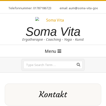
Skip
Telefonnummer: 01787186723
email: aum@soma-vita-goerzen
to
content
Soma Vita
Ergotherapie - Coaching - Yoga - Kunst
Primary
Menu
Navigation
Menu
Search
Kontakt