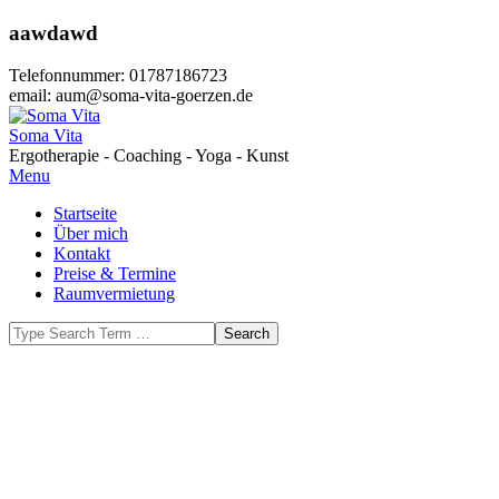
Skip
aawdawd
to
content
Telefonnummer: 01787186723
email: aum@soma-vita-goerzen.de
Soma Vita
Ergotherapie - Coaching - Yoga - Kunst
Primary
Menu
Navigation
Startseite
Menu
Über mich
Kontakt
Preise & Termine
Raumvermietung
Search